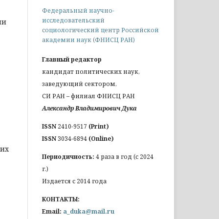
Федеральный научно-
исследовательский
ии
социологический центр Российской
академии наук (ФНИСЦ РАН)
Главный редактор
кандидат политических наук,
заведующий сектором,
СИ РАН – филиал ФНИСЦ РАН
Александр Владимирович Дука
ISSN
2410-9517
(Print)
ISSN
3034-6894
(Online)
ких
Периодичность:
4 раза в год (с 2024
г.)
Издается с 2014 года
КОНТАКТЫ:
Email:
a_duka@mail.ru