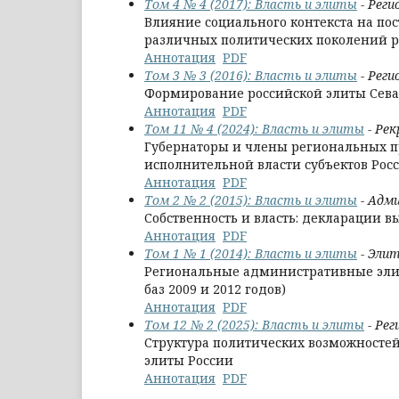
Том 4 № 4 (2017): Власть и элиты
- Реги
Влияние социального контекста на по
различных политических поколений 
Аннотация
PDF
Том 3 № 3 (2016): Власть и элиты
- Реги
Формирование российской элиты Сева
Аннотация
PDF
Том 11 № 4 (2024): Власть и элиты
- Ре
Губернаторы и члены региональных п
исполнительной власти субъектов Ро
Аннотация
PDF
Том 2 № 2 (2015): Власть и элиты
- Адм
Собственность и власть: декларации 
Аннотация
PDF
Том 1 № 1 (2014): Власть и элиты
- Эли
Региональные административные элит
баз 2009 и 2012 годов)
Аннотация
PDF
Том 12 № 2 (2025): Власть и элиты
- Рег
Структура политических возможносте
элиты России
Аннотация
PDF