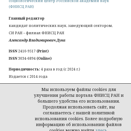
социологический центр Российской академии наук
(ФНИСЦ РАН)
Главный редактор
кандидат политических наук, заведующий сектором,
СИ РАН – филиал ФНИСЦ РАН
Александр Владимирович Дука
ISSN
2410-9517
(Print)
ISSN
3034-6894
(Online)
Периодичность:
4 раза в год (с 2024 г.)
Издается с 2014 года
КОНТАКТЫ:
Мы используем файлы cookies для
Email:
a_duka@mail.ru
улучшения работы портала ФНИСЦ РАН и
большего удобства его использования.
Продолжая использовать сайт, вы
соглашаетесь с нашей политикой
использования cookies. Более подробную
© Журнал «Власть и элиты»
информацию об использовании файлов
cookies можно найти
здесь
.