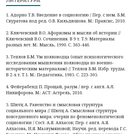
ЛИТЕРАТУРА
1. Адорно Т.В. Введение в социологию / Пер. с нем. Б.М.
Скуратова под ред. О.В. Кильдюшова. М.: Праксис, 2010.
2. Ключевский В.О. Афоризмы и мысли об истории //
Ключевский В.О. Сочинения. В 9 т. Т.9. Материалы
разных лет. М.: Мысль, 1990. С. 363-446.
3. Теплов Б.М. Ум полководца (опыт психологического
исследования мышления полководца по военно-
историческим материалам) // Теплов Б.М. Избр. труды.
В 2-х т. Т.1. М.: Педагогика, 1985. С. 223-305.
4. Фейерабенд П. Прощай, разум / пер. с англ. А.Л.
Никифорова. М.: ACT: Астрель, 2010.
5. Шютц А. Равенство и смысловая структура
социального мира // Шютц А. Смысловая структура
повседневного мира: очерки по феноменологической
социологии / Сост. А.Я. Алхасов; Пер. с англ. А.Я.
Алхасова, Н.Я. Мазлумяновой; Научи. ред. перевода Г.С.