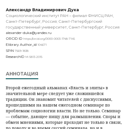
Александр Владимирович Дука
Социологический институт РАН – филиал ФНИСЦ РАН,
Санкт-Петербург, Россия; Санкт-Петербургский
государственный университет, Санкт-Петербург, Россия
alexander-duka@yandex.ru
ORCID ID
https://orcid.org/0000-0003-1748-7145
Elibrary Author_id
104671
SPIN
7569-1838
ResearchID
M-5813-2015
АННОТАЦИЯ
Второй ежегодный альманах «Власть и элиты» в
значительной мере следует уже сложившейся
традиции. Он знакомит читателей с дискуссиями,
прошедшими на нашем ежегодном семинаре по
проблемам социологии власти. Но не только. Семинар
— событие, дающее пищу для размышления. Споры и
обмен мнениями, которые проходят не только в связи,
по поводу и во время сессий семинара, но и в