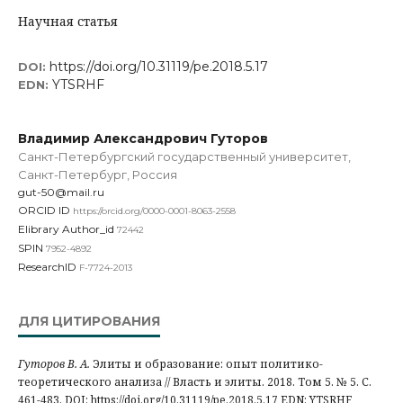
Научная статья
https://doi.org/10.31119/pe.2018.5.17
DOI:
YTSRHF
EDN:
Владимир Александрович Гуторов
Санкт-Петербургский государственный университет,
Санкт-Петербург, Россия
gut-50@mail.ru
ORCID ID
https://orcid.org/0000-0001-8063-2558
Elibrary Author_id
72442
SPIN
7952-4892
ResearchID
F-7724-2013
ДЛЯ ЦИТИРОВАНИЯ
Гуторов В. А.
Элиты и образование: опыт политико-
теоретического анализа // Власть и элиты. 2018. Том 5. № 5. С.
461-483. DOI: https://doi.org/10.31119/pe.2018.5.17 EDN: YTSRHF