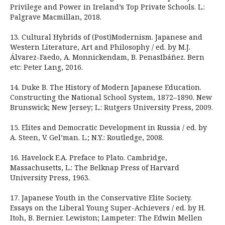
Privilege and Power in Ireland’s Top Private Schools. L.:
Palgrave Macmillan, 2018.
13. Cultural Hybrids of (Post)Modernism. Japanese and
Western Literature, Art and Philosophy / ed. by M.J.
Álvarez-Faedo, A. Monnickendam, B. PenasIbáñez. Bern
etc: Peter Lang, 2016.
14. Duke B. The History of Modern Japanese Education.
Constructing the National School System, 1872–1890. New
Brunswick; New Jersey; L.: Rutgers University Press, 2009.
15. Elites and Democratic Development in Russia / ed. by
A. Steen, V. Gel’man. L.; N.Y.: Routledge, 2008.
16. Havelock E.A. Preface to Plato. Cambridge,
Massachusetts, L.: The Belknap Press of Harvard
University Press, 1963.
17. Japanese Youth in the Conservative Elite Society.
Essays on the Liberal Young Super-Achievers / ed. by H.
Itoh, B. Bernier. Lewiston; Lampeter: The Edwin Mellen