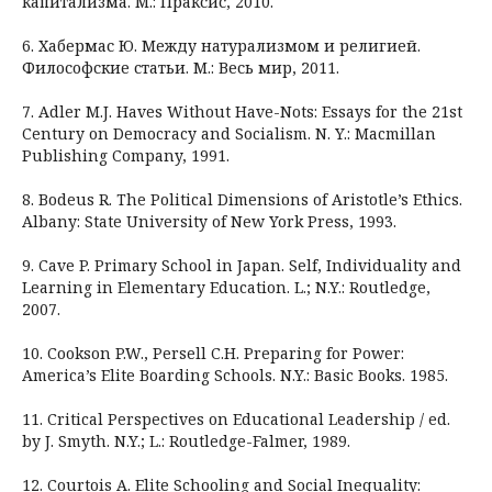
капитализма. М.: Праксис, 2010.
6. Хабермас Ю. Между натурализмом и религией.
Философские статьи. М.: Весь мир, 2011.
7. Adler M.J. Haves Without Have-Nots: Essays for the 21st
Century on Democracy and Socialism. N. Y.: Macmіllan
Publіshіng Company, 1991.
8. Bodeus R. The Political Dimensions of Aristotle’s Ethics.
Albany: State University of New York Press, 1993.
9. Cave P. Primary School in Japan. Self, Individuality and
Learning in Elementary Education. L.; N.Y.: Routledge,
2007.
10. Cookson P.W., Persell C.H. Preparing for Power:
America’s Elite Boarding Schools. N.Y.: Basic Books. 1985.
11. Critical Perspectives on Educational Leadership / ed.
by J. Smyth. N.Y.; L.: Routledge-Falmer, 1989.
12. Courtois A. Elite Schooling and Social Inequality: