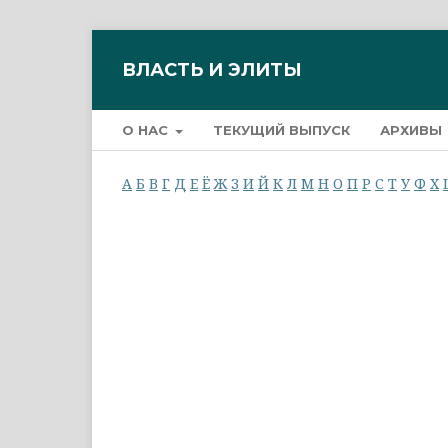
ВЛАСТЬ И ЭЛИТЫ
О НАС
ТЕКУЩИЙ ВЫПУСК
АРХИВЫ
А
Б
В
Г
Д
Е
Ё
Ж
З
И
Й
К
Л
М
Н
О
П
Р
С
Т
У
Ф
Х