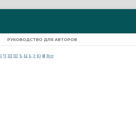
РУКОВОДСТВО ДЛЯ АВТОРОВ
Ц
Ч
Ш
Щ
Ъ
Ы
Ь
Э
Ю
Я
Все