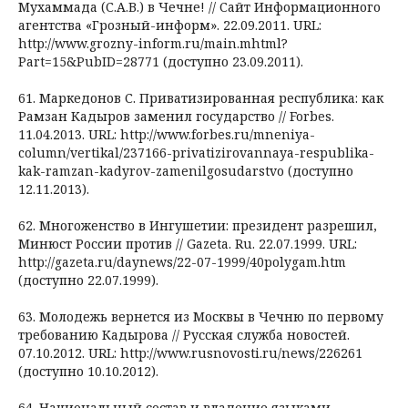
Мухаммада (С.А.В.) в Чечне! // Сайт Информационного
агентства «Грозный-информ». 22.09.2011. URL:
http://www.grozny-inform.ru/main.mhtml?
Part=15&PubID=28771 (доступно 23.09.2011).
61. Маркедонов С. Приватизированная республика: как
Рамзан Кадыров заменил государство // Forbes.
11.04.2013. URL: http://www.forbes.ru/mneniya-
column/vertikal/237166-privatizirovannaya-respublika-
kak-ramzan-kadyrov-zamenilgosudarstvo (доступно
12.11.2013).
62. Многоженство в Ингушетии: президент разрешил,
Минюст России против // Gazeta. Ru. 22.07.1999. URL:
http://gazeta.ru/daynews/22-07-1999/40polygam.htm
(доступно 22.07.1999).
63. Молодежь вернется из Москвы в Чечню по первому
требованию Кадырова // Русская служба новостей.
07.10.2012. URL: http://www.rusnovosti.ru/news/226261
(доступно 10.10.2012).
64. Национальный состав и владение языками,