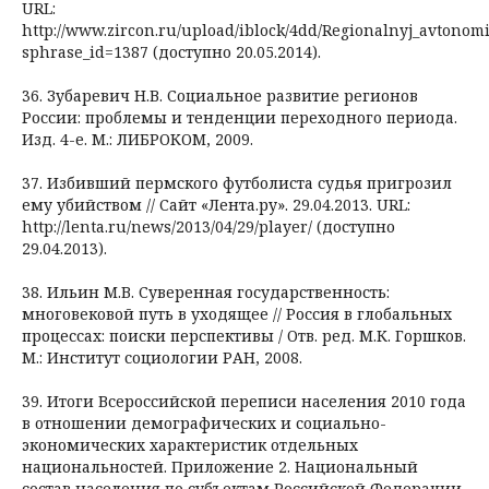
URL:
http://www.zircon.ru/upload/iblock/4dd/Regionalnyj_avtono
sphrase_id=1387 (доступно 20.05.2014).
36. Зубаревич Н.В. Социальное развитие регионов
России: проблемы и тенденции переходного периода.
Изд. 4-е. М.: ЛИБРОКОМ, 2009.
37. Избивший пермского футболиста судья пригрозил
ему убийством // Сайт «Лента.ру». 29.04.2013. URL:
http://lenta.ru/news/2013/04/29/player/ (доступно
29.04.2013).
38. Ильин М.В. Суверенная государственность:
многовековой путь в уходящее // Россия в глобальных
процессах: поиски перспективы / Отв. ред. М.К. Горшков.
М.: Институт социологии РАН, 2008.
39. Итоги Всероссийской переписи населения 2010 года
в отношении демографических и социально-
экономических характеристик отдельных
национальностей. Приложение 2. Национальный
состав населения по субъектам Российской Федерации.