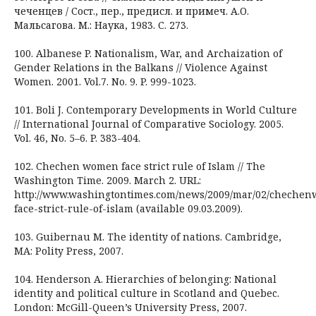
чеченцев / Сост., пер., предисл. и примеч. А.О.
Мальсагова. М.: Наука, 1983. С. 273.
100. Albanese P. Nationalism, War, and Archaization of
Gender Relations in the Balkans // Violence Against
Women. 2001. Vol.7. No. 9. P. 999-1023.
101. Boli J. Contemporary Developments in World Culture
// International Journal of Comparative Sociology. 2005.
Vol. 46, No. 5–6. P. 383-404.
102. Chechen women face strict rule of Islam // The
Washington Time. 2009. March 2. URL:
http://www.washingtontimes.com/news/2009/mar/02/cheche
face-strict-rule-of-islam (available 09.03.2009).
103. Guibernau M. The identity of nations. Cambridge,
MA: Polity Press, 2007.
104. Henderson A. Hierarchies of belonging: National
identity and political culture in Scotland and Quebec.
London: McGill-Queen’s University Press, 2007.