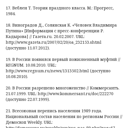
17. Веблен Т. Теория праздного класса. М.: Прогресс,
1984.
18. Виноградов Д., Солянская К. «Человек Владимира
Путина» [Информация с пресс-конференции Р.
Кадырова] // Газета.ru. 20.02.2007. URL:
http://www.gazeta.ru/2007/02/20/oa_232153.shtml
(доступно 11.07.2012).
19. В России появился первый пожизненный муфтий //
REGNUM. 10.08.2010. URL:
http://www.regnum.ru/news/1313502.html (доступно
10.08.2010).
20. В России разрешено многоженство // Коммерсантъ.
21.07.1999. URL: http://www.kommersant.ru/doc/222270
(доступно 22.07.1999).
21. Всесоюзная перепись населения 1989 года.
Национальный состав населения по регионам России //
Демоскоп Weekly. URL:
http://demoscope.ru/weekly/ssp/rus_nac_89.php?reg=67