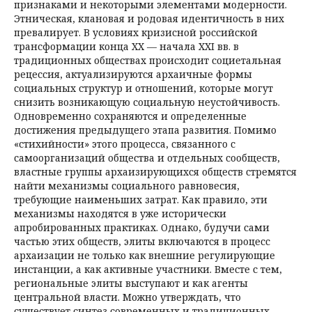
признаками и некоторыми элементами модерности.
Этническая, клановая и родовая идентичность в них
превалирует. В условиях кризисной российской
трансформации конца XX — начала XXI вв. в
традиционных обществах происходит социетальная
рецессия, актуализируются архаичные формы
социальных структур и отношений, которые могут
снизить возникающую социальную неустойчивость.
Одновременно сохраняются и определенные
достижения предыдущего этапа развития. Помимо
«стихийности» этого процесса, связанного с
самоорганизаций общества и отдельных сообществ,
властные группы архаизирующихся обществ стремятся
найти механизмы социального равновесия,
требующие наименьших затрат. Как правило, эти
механизмы находятся в уже исторически
апробированных практиках. Однако, будучи сами
частью этих обществ, элиты включаются в процесс
архаизации не только как внешние регулирующие
инстанции, а как активные участники. Вместе с тем,
региональные элиты выступают и как агенты
центральной власти. Можно утверждать, что
существует синтез современных и традиционных