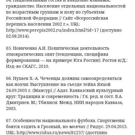
гражданство. Население отдельных национальностей
по возрастным группам и полу по субъектам
Российской Федерации // Сайт «Всероссийская
перепись населения 2002 г.». URL:
http://www.perepis2002.ru/index.html?id=17 (доступно
02.08.2014).
65. Новиченко А.И. Политическая деятельность
этнократических элит (тенденции, специфика
формирования — на примере Юга России). Ростов н/Д.:
Изд-во СКАГС, 2010.
66. Нухаев Х.-А. Чеченцы должны самоопределиться
как нохчи: Выступление на съезде тейпа Ялхой
24.09.2003 г. (Мансур) // Адат. Кавказский культурный
круг: Традиции и современность / Гл. ред. и сост. В.А.
Дмитриев. М.; Тбилиси: Межд. НИИ народов Кавказа,
2003.
67. Особенности национального футбола. Спортсмены
боятся ездить в Грозный, но молчат // Ридус. 29.04.2013.
URL: http://www.ridus.ru/news/81257/ (доступно