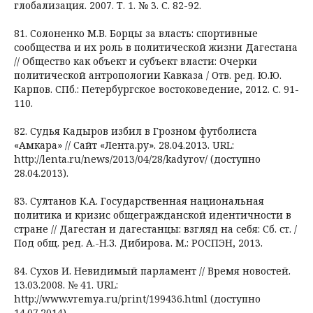
глобализация. 2007. Т. 1. № 3. С. 82-92.
81. Солоненко М.В. Борцы за власть: спортивные
сообщества и их роль в политической жизни Дагестана
// Общество как объект и субъект власти: Очерки
политической антропологии Кавказа / Отв. ред. Ю.Ю.
Карпов. СПб.: Петербургское востоковедение, 2012. C. 91-
110.
82. Судья Кадыров избил в Грозном футболиста
«Амкара» // Сайт «Лента.ру». 28.04.2013. URL:
http://lenta.ru/news/2013/04/28/kadyrov/ (доступно
28.04.2013).
83. Султанов К.А. Государственная национальная
политика и кризис общегражданской идентичности в
стране // Дагестан и дагестанцы: взгляд на себя: Сб. ст. /
Под общ. ред. А.-Н.З. Дибирова. М.: РОСПЭН, 2013.
84. Сухов И. Невидимый парламент // Время новостей.
13.03.2008. № 41. URL:
http://www.vremya.ru/print/199436.html (доступно
14.07.2014).