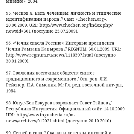
мнение», 2004.
95. Чеснов Я. Быть чеченцем: личность и этнические
идентификации народа // Сайт «Chechen.org».
20.06.2009. URL: http://www.chechen.org/index.php?
newsid=301 (доступно 25.07.2009).
96. «Чечня спасла Россию»: Интервью президента
Чечни Рамзана Кадырова // REGNUM. 30.01.2009. URL:
http://www.regnum.ru/news/1118397.html (доступно
30.01.2009).
97. Эволюция восточных обществ: синтез
традиционного и современного / Отв. ред. Л.И.
Рейснер, Н.А. Симония. М.: Гл. ред. восточной лит-ры,
1984.
98. Юнус-Бек Евкуров возрождает Совет Тэйпов //
Республика Ингушетия. Официальный сайт. 14.10.2009.
URL: http://www.ingushetia.ru/m-
news/archives/012021.shtml (доступно 20.10.2010).
99. Ястреб и сова // Сказки и легенды ингушей и