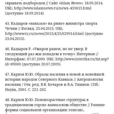
скрывать подбородок // Сайт «Islam News». 18.09.2014.
URL: http://www.islamnews.ru/news-433613.html
(доступно 18.09.2014).
45. Кадыров «наказал» на ринге министра спорта
Чечни // Взгляд. 23.04.2013. URL:
http://www.vz.ru/news/2013/4/23/629914.html (доступно
23.04.2013).
46. Кадыров Р. «Умаров ранен, но не умер. В
следующий раз мы попадем в точку»: Интервью //
Интерфакс. 07.07.2009. URL: http://www.interfax.ru/txt.asp?
id=89000 (доступно 20.07.2009).
47. Карпов Ю.Ю. Образы насилия в новой и новейшей
истории народов Северного Кавказа // Антропология
насилия / Отв. ред. В.В. Бочаров и В.А. Тишков. СПб.:
Наука, 2001. C. 221-262.
48. Карпов Ю.Ю. Половозрастные структуры в
традиционном горско-кавказском обществе // Ранние
формы социальной организации: генезис,