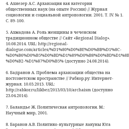
4. Ахиезер А.С. Архаизация как категория
общественных наук (на опыте России) // Журнал
социологии и социальной антропологии. 2001. Т. IV. № 1.
С. 89-100.
5. Ахмадова А. Роль женщины в чеченском
традиционном обществе // Сайт «Regional Dialog».
10.08.2014. URL: http://regional-
dialogue.com/articles/%D1%80%D0%BE%D0%BB%D1%8C-
%D0%B6%D0%B5%D0%BD%D1%89%D0%B8%D0%BD%D1%8B
%D0%B2-%D1%87%D0%B5% (доступно 24.08.2014).
6. Бадранов А. Проблема архаизации общества на
постсоветском пространстве // Рабкор.ру: Интернет-
журнал. 10.03.2013. URL:
http://rabkor.ru/likbez/2013/03/10/archaism (доступно
23.04.2014).
7. Баландье Ж. Политическая антропология. М.:
Научный мир, 2001.
8. Баранов А.В. Политико-культурные лакуны Юга