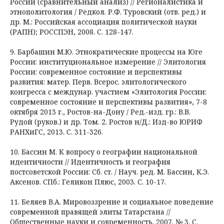
России (сравнительный анализ) // Регионалистика и
этнополитология / Редкол. Р.Ф. Туровский (отв. ред.) и
др. М.: Российская ассоциация политической науки
(РАПН); РОССПЭН, 2008. С. 128-147.
9. Барбашин М.Ю. Этнократические процессы на Юге
России: институциональное измерение // Элитология
России: современное состояние и перспективы
развития: матер. Перв. Всерос. элитологического
конгресса с междунар. участием «Элитология России:
современное состояние и перспективы развития», 7-8
октября 2013 г., Ростов-на-Дону / Ред.-изд. гр.: В.В.
Рудой (руков.) и др. Том. 2. Ростов н/Д.: Изд-во ЮРИФ
РАНХиГС, 2013. С. 311-326.
10. Бассин М. К вопросу о географии национальной
идентичности // Идентичность и география
постсоветской России: Сб. ст. / Науч. ред. М. Бассин, К.Э.
Аксенов. СПб.: Геликон Плюс, 2003. С. 10-17.
11. Беляев В.А. Мировоззрение и социальное поведение
современной правящей элиты Татарстана //
Общественные науки и современность. 2007. № 3. С.