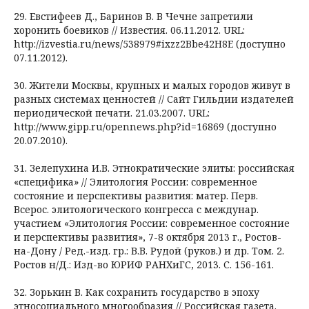
29. Евстифеев Д., Баринов В. В Чечне запретили
хоронить боевиков // Известия. 06.11.2012. URL:
http://izvestia.ru/news/538979#ixzz2Bbe42H8E (доступно
07.11.2012).
30. Жители Москвы, крупных и малых городов живут в
разных системах ценностей // Сайт Гильдии издателей
периодической печати. 21.03.2007. URL:
http://www.gipp.ru/opennews.php?id=16869 (доступно
20.07.2010).
31. Зелепухина И.В. Этнократические элиты: российская
«специфика» // Элитология России: современное
состояние и перспективы развития: матер. Перв.
Всерос. элитологического конгресса с междунар.
участием «Элитология России: современное состояние
и перспективы развития», 7-8 октября 2013 г., Ростов-
на-Дону / Ред.-изд. гр.: В.В. Рудой (руков.) и др. Том. 2.
Ростов н/Д.: Изд-во ЮРИФ РАНХиГС, 2013. C. 156-161.
32. Зорькин В. Как сохранить государство в эпоху
этносоциального многообразия // Российская газета.