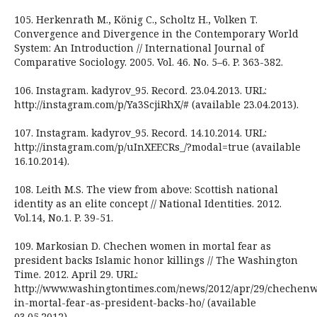
105. Herkenrath M., König C., Scholtz H., Volken T.
Convergence and Divergence in the Contemporary World
System: An Introduction // International Journal of
Comparative Sociology. 2005. Vol. 46. No. 5–6. P. 363-382.
106. Instagram. kadyrov_95. Record. 23.04.2013. URL:
http://instagram.com/p/Ya3ScjiRhX/# (available 23.04.2013).
107. Instagram. kadyrov_95. Record. 14.10.2014. URL:
http://instagram.com/p/uInXEECRs_/?modal=true (available
16.10.2014).
108. Leith M.S. The view from above: Scottish national
identity as an elite concept // National Identities. 2012.
Vol.14, No.1. P. 39-51.
109. Markosian D. Chechen women in mortal fear as
president backs Islamic honor killings // The Washington
Time. 2012. April 29. URL:
http://www.washingtontimes.com/news/2012/apr/29/cheche
in-mortal-fear-as-president-backs-ho/ (available
03.05.2012).