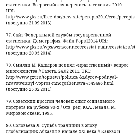
статистики. Всероссийская перепись населения 2010
URL:
http://www.gks.ru/free_doc/new_site/perepis2010/croc/perepis
(доступно 21.09.2013).
77. Сайт Федеральной службы государственной
статистики. Демография. Файл Popul2014 URL:
http://www.gks.ru/wps/wcm/connect/rosstat_main/rosstat/ru/s
(доступно 20.05.2014).
78. Смилян М. Кадыров поднял «нравственный» вопрос
многоженства // Газета. 24.02.2011. URL:
http://www.gzt.ru/topnews/politics/-kadyrov-podnyal-
nravstvennyi-vopros-mnogozhenstva-/349486.html
(доступно 25.02.2011).
79. Советский простой человек: опыт социального
портрета на рубеже 90-х / Отв. ред. Ю.А. Левада. М.:
Мировой океан, 1993.
80. Соловьева Л. Судьба традиций в эпоху
глобализации: Абхазия в начале XXI века // Кавказ и