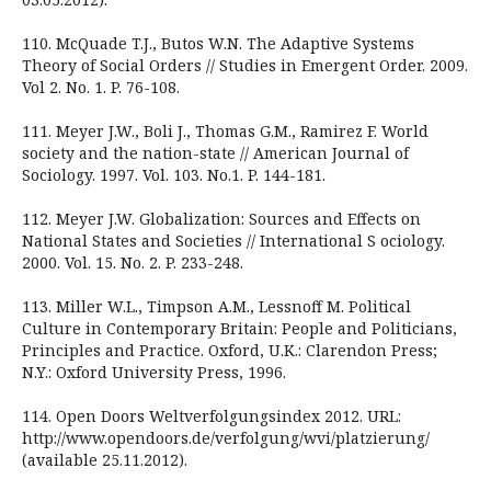
110. McQuade T.J., Butos W.N. The Adaptive Systems
Theory of Social Orders // Studies in Emergent Order. 2009.
Vol 2. No. 1. P. 76-108.
111. Meyer J.W., Boli J., Thomas G.M., Ramirez F. World
society and the nation-state // American Journal of
Sociology. 1997. Vol. 103. No.1. P. 144-181.
112. Meyer J.W. Globalization: Sources and Effects on
National States and Societies // International S ociology.
2000. Vol. 15. No. 2. P. 233-248.
113. Miller W.L., Timpson A.M., Lessnoff M. Political
Culture in Contemporary Britain: People and Politicians,
Principles and Practice. Oxford, U.K.: Clarendon Press;
N.Y.: Oxford University Press, 1996.
114. Open Doors Weltverfolgungsindex 2012. URL:
http://www.opendoors.de/verfolgung/wvi/platzierung/
(available 25.11.2012).