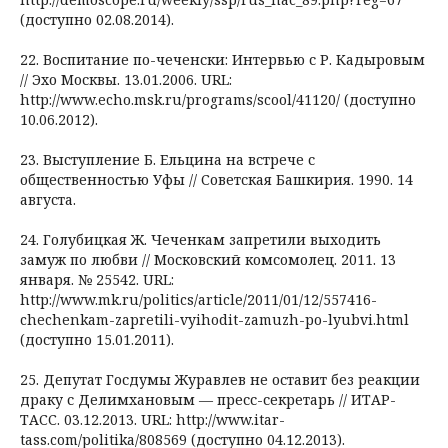
(доступно 02.08.2014).
22. Воспитание по-чеченски: Интервью с Р. Кадыровым
// Эхо Москвы. 13.01.2006. URL:
http://www.echo.msk.ru/programs/scool/41120/ (доступно
10.06.2012).
23. Выступление Б. Ельцина на встрече с
общественностью Уфы // Советская Башкирия. 1990. 14
августа.
24. Голубицкая Ж. Чеченкам запретили выходить
замуж по любви // Московский комсомолец. 2011. 13
января. № 25542. URL:
http://www.mk.ru/politics/article/2011/01/12/557416-
chechenkam-zapretili-vyihodit-zamuzh-po-lyubvi.html
(доступно 15.01.2011).
25. Депутат Госдумы Журавлев не оставит без реакции
драку с Делимхановым — пресс-секретарь // ИТАР-
ТАСС. 03.12.2013. URL: http://www.itar-
tass.com/politika/808569 (доступно 04.12.2013).