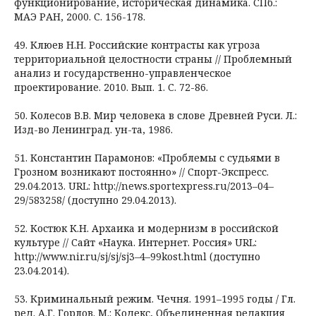
функционирование, историческая динамика. СПб.:
МАЭ РАН, 2000. C. 156-178.
49. Клюев Н.Н. Российские контрасты как угроза
территориальной целостности страны // Проблемный
анализ и государственно-управленческое
проектирование. 2010. Вып. 1. C. 72-86.
50. Колесов В.В. Мир человека в слове Древней Руси. Л.:
Изд-во Ленинград. ун-та, 1986.
51. Константин Парамонов: «Проблемы с судьями в
Грозном возникают постоянно» // Спорт-Экспресс.
29.04.2013. URL: http://news.sportexpress.ru/2013–04–
29/583258/ (доступно 29.04.2013).
52. Костюк К.Н. Архаика и модернизм в российской
культуре // Сайт «Наука. Интернет. Россия» URL:
http://www.nir.ru/sj/sj/sj3–4–99kost.html (доступно
23.04.2014).
53. Криминальный режим. Чечня. 1991–1995 годы / Гл.
ред. А.Г. Горлов. М.: Кодекс, Объединенная редакция