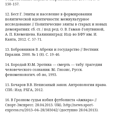
150-157.
12. Бест Г. Элиты и население в формировании
политической идентичности: межкультурное
исследование // Политические элиты в старых и новых
демократиях: сб. ст. / под ред. О. В. Гаман-Голутвиной,
А. П. Клемешева. Калининград: Изд-во БФУ им. И.
Канта, 2012. С. 57-71.
13. Бобровников В. Абреки и государство // Вестник
Евразии. 2000. № 1 (8). С. 19-46.
14. Бородай Ю.М. Эротика — смерть — табу: трагедия
человеческого сознания. М.: Гнозис, Русск.
феноменологич. об-во, 1993.
15. Бочаров В.В. Неписаный закон. Антропология права.
СПб.: Изд. РХГА, 2012.
16. В Грозном судья избил футболиста «Амкара» //
Спорт-Экспресс. 28.04.2013. URL: http://news.sport-
express.ru/2013–04–28/583042/ (доступно 28.04.2013).