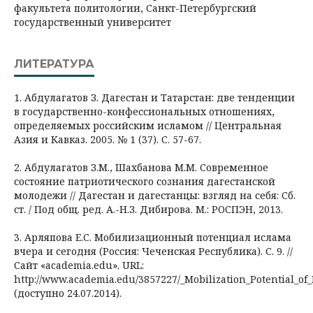
факультета политологии, Санкт-Петербургский
государственный университет
ЛИТЕРАТУРА
1. Абдулагатов З. Дагестан и Татарстан: две тенденции
в государственно-конфессиональных отношениях,
определяемых российским исламом // Центральная
Азия и Кавказ. 2005. № 1 (37). С. 57-67.
2. Абдулагатов З.М., Шахбанова М.М. Современное
состояние патриотического сознания дагестанской
молодежи // Дагестан и дагестанцы: взгляд на себя: Сб.
ст. / Под общ. ред. А.-Н.З. Дибирова. М.: РОСПЭН, 2013.
3. Арляпова Е.С. Мобилизационный потенциал ислама
вчера и сегодня (Россия: Чеченская Республика). С. 9. //
Сайт «academia.edu». URL:
http://www.academia.edu/3857227/_Mobilization_Potential_o
(доступно 24.07.2014).