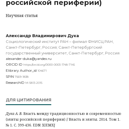
российской периферии)
Научная статья
Александр Владимирович Дука
Социологический институт РАН – филиал ФНИСЦ РАН,
Санкт-Петербург, Россия; Санкт-Петербургский
государственный университет, Санкт-Петербург, Россия
alexander-duka@yandex.ru
ORCID ID
https://orcid.org/0000-0003-1748-7145
Elibrary Author_id
104671
SPIN
7569-1838
ResearchID
M-5813-2015
ДЛЯ ЦИТИРОВАНИЯ
Дука А. В.
Власть между традиционностью и современностью
(элиты российской периферии) // Власть и элиты. 2014. Том 1.
№ 1. С. 399-436. EDN: XIEMXJ