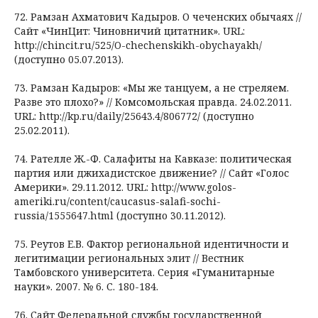
72. Рамзан Ахматович Кадыров. О чеченских обычаях //
Сайт «ЧинЦит: Чиновничий цитатник». URL:
http://chincit.ru/525/O-chechenskikh-obychayakh/
(доступно 05.07.2013).
73. Рамзан Кадыров: «Мы же танцуем, а не стреляем.
Разве это плохо?» // Комсомольская правда. 24.02.2011.
URL: http://kp.ru/daily/25643.4/806772/ (доступно
25.02.2011).
74. Рателле Ж.-Ф. Салафиты на Кавказе: политическая
партия или джихадистское движение? // Сайт «Голос
Америки». 29.11.2012. URL: http://www.golos-
ameriki.ru/content/caucasus-salafi-sochi-
russia/1555647.html (доступно 30.11.2012).
75. Реутов Е.В. Фактор региональной идентичности и
легитимации региональных элит // Вестник
Тамбовского университета. Серия «Гуманитарные
науки». 2007. № 6. С. 180-184.
76. Cайт Федеральной службы государственной