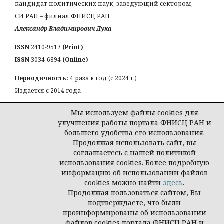
кандидат политических наук, заведующий сектором,
СИ РАН – филиал ФНИСЦ РАН
Александр Владимирович Дука
ISSN
2410-9517
(Print)
ISSN
3034-6894
(Online)
Периодичность:
4 раза в год (с 2024 г.)
Издается с 2014 года
КОНТАКТЫ:
Мы используем файлы cookies для
Email:
a_duka@mail.ru
улучшения работы портала ФНИСЦ РАН и
большего удобства его использования.
Продолжая использовать сайт, вы
соглашаетесь с нашей политикой
использования cookies. Более подробную
© Журнал «Власть и элиты»
информацию об использовании файлов
cookies можно найти
здесь
.
Продолжая пользоваться сайтом, Вы
подтверждаете, что были
проинформированы об использовании
файлов cookies портала ФНИСЦ РАН и