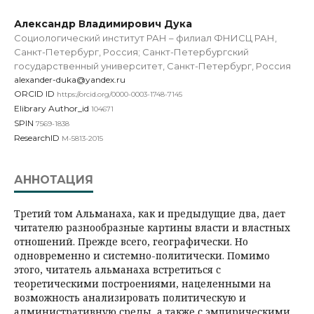
Александр Владимирович Дука
Социологический институт РАН – филиал ФНИСЦ РАН,
Санкт-Петербург, Россия; Санкт-Петербургский
государственный университет, Санкт-Петербург, Россия
alexander-duka@yandex.ru
ORCID ID
https://orcid.org/0000-0003-1748-7145
Elibrary Author_id
104671
SPIN
7569-1838
ResearchID
M-5813-2015
АННОТАЦИЯ
Третий том Альманаха, как и предыдущие два, дает
читателю разнообразные картины власти и властных
отношений. Прежде всего, географически. Но
одновременно и системно-политически. Помимо
этого, читатель альманаха встретиться с
теоретическими построениями, нацеленными на
возможность анализировать политическую и
административную среды, а также с эмпирическими